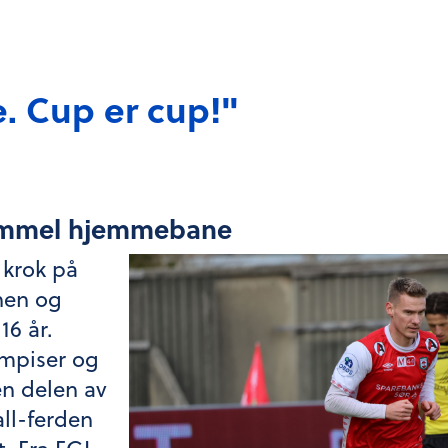
e. Cup er cup!"
ammel hjemmebane
 krok på
en og
16 år.
mpiser og
en delen av
all-ferden