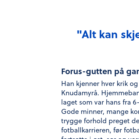
"Alt kan skj
Forus-gutten på g
Han kjenner hver krik og
Knudamyrå. Hjemmeban
laget som var hans fra 6-
Gode minner, mange ko
trygge forhold preget d
fotballkarrieren, før fotb