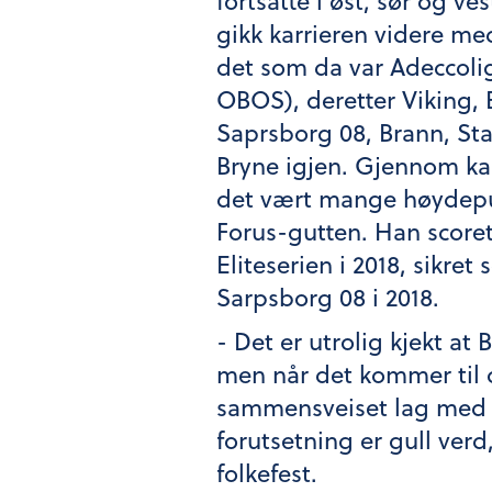
fortsatte i øst, sør og ves
gikk karrieren videre me
det som da var Adeccoli
OBOS), deretter Viking, 
Saprsborg 08, Brann, Sta
Bryne igjen. Gjennom ka
det vært mange høydepu
Forus-gutten. Han scoret
Eliteserien i 2018, sikre
Sarpsborg 08 i 2018.
- Det er utrolig kjekt at 
men når det kommer til cu
sammensveiset lag med en
forutsetning er gull ver
folkefest.