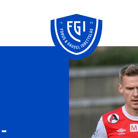
Knudepunktet
FFO/SPU
klubbhus
-