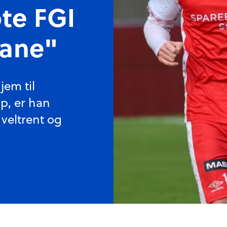
øte FGI
ane"
jem til
p, er han
 veltrent og
Foto:
Svenn Ove Sele, Bryne FK