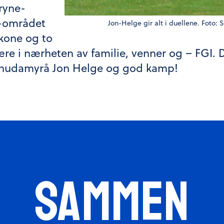
Bryne-
us-området
Jon-Helge gir alt i duellene. Foto:
kone og to
ære i nærheten av familie, venner og – FGI. Det
Knudamyrå Jon Helge og god kamp!
SAMMEN