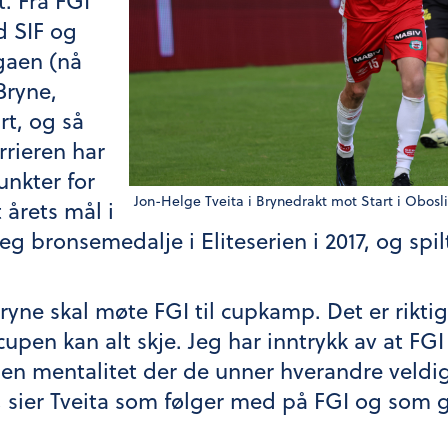
t. Fra FGI
d SIF og
gaen (nå
Bryne,
rt, og så
rrieren har
nkter for
Jon-Helge Tveita i Brynedrakt mot Start i Obosl
 årets mål i
t seg bronsemedalje i Eliteserien i 2017, og 
Bryne skal møte FGI til cupkamp. Det er riktig
pen kan alt skje. Jeg har inntrykk av at FGI 
 mentalitet der de unner hverandre veldig å
d, sier Tveita som følger med på FGI og som 