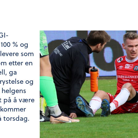
GI-
i 100 % og
 levere som
m etter en
ll, ga
rystelse og
å helgens
t på å være
å kommer
 torsdag.