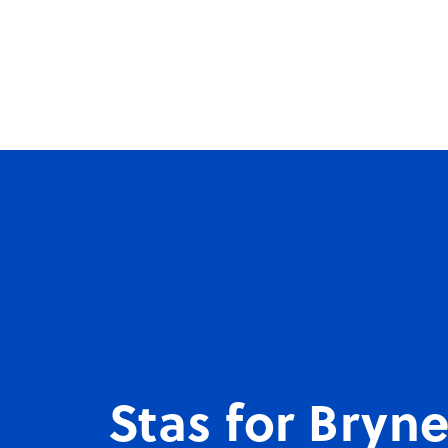
Om FGI
Våre idretter
Stas for Bryne