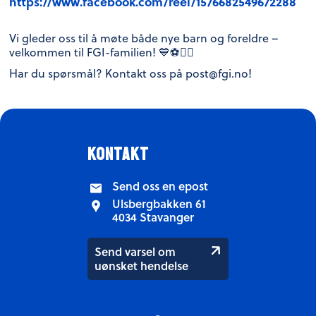
https://www.facebook.com/reel/1576682549672288
Vi gleder oss til å møte både nye barn og foreldre –
velkommen til FGI-familien! 💙⚽🤾‍♀️
Har du spørsmål? Kontakt oss på post@fgi.no!
kontakt
Send oss en epost
Ulsbergbakken 61
4034 Stavanger
Send varsel om
uønsket hendelse