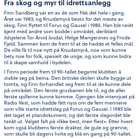
Fra skog og myr til idrettsanlegg
Finn Sandberg var en av de som fikk det hele i gang.
Året var 1983, og Knudamyrå besto for det meste av
skog. Finn flyttet til Forus og Gausel i 1980. Han ble raskt
kjent med andre som bodde i området, deriblant
ildsjelene Tor Arvid Josdal, Helge Mangersnes og Frode
Fjeld. Sammen kom de frem til at de hadde et felles mål.
De ville få til noe nytt på Knudamyrå, noe som kunne
bety noe for folk, spesielt de unge, og som kunne bidra
til å skape samhold i bydelen.
I Finns periode frem til 90-tallet begynte klubben å
stable seg på beina. Den britiske skolen skulle bygge ut
tomta, og Finn forhandlet seg frem til at de kunne dele
på området. Den første grusbanen ble til, og de aller
første spillerne kunne komme. Gjengen ble intervjuet på
Radio Vest, som hadde fått nyss om de fem mennene
som ville starte idrettslag på Forus og Gausel. I 1985 ble
det laget et plandokument, og det første slagordet ble
tenkt ut. Valget falt på «Ikke best, men flest». Etter hvert
kom også klubbens første drakter, de gule og grønne,
som skulle bli dagens hvite og blå en gang på 90-tallet.