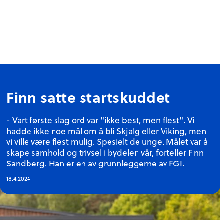
Finn satte startskuddet
- Vårt første slag ord var "ikke best, men flest". Vi
hadde ikke noe mål om å bli Skjalg eller Viking, men
vi ville være flest mulig. Spesielt de unge. Målet var å
skape samhold og trivsel i bydelen vår, forteller Finn
Sandberg. Han er en av grunnleggerne av FGI.
18.4.2024