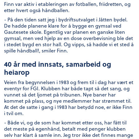
Finn var aktiv i etableringen av fotballen, friidretten, og
etter hvert også håndballen.
- På den tiden satt jeg i bydriftsutvalget i Jåtten bydel.
De hadde planene klare for å bygge en gymsal ved
Gautesete skole. Egentlig var planen en ganske liten
gymsal, men ved hjelp av en dose overbevisning ble det
i stedet bygd en stor hall. Og vipps, så hadde vi et sted å
spille håndball!, smiler Finn.
40 år med innsats, samarbeid og
heiarop
Veien fra begynnelsen i 1983 og frem til i dag har vært et
eventyr for FGI. Klubben har både tapt så det sang, og
vunnet så det ljomet på tribunen. Nye baner har
kommet på plass, og nye medlemmer har strømmet til.
At det de satte i gang i 1983 har betydd noe, er ikke Finn
i tvil om.
- Både vi, og de som har kommet etter oss, har fått til
det meste på egenhånd, betalt med penger klubben
selv har klart å samle inn. Jeg tror ikke det finnes mange