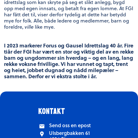
idrettslag som kan skryte på seg et slikt anlegg, bygd
opp med egen innsats, og betalt fra egen lomme. At FGI
har fått det til, viser derfor tydelig at dette har betydd
mye for folk. Alle, både ledere og medlemmer, barn og
foreldre,
ville
like mye.
I 2023 markerer Forus og Gausel Idrettslag 40 år. Fire
tiår der FGI har vært en stor og viktig del av en rekke
barn og ungdommer sin hverdag – og en lang, lang
rekke voksne frivillige. Vi har vunnet og tapt, trent
og heiet, jobbet dugnad og nådd milepæler –
sammen. Derfor er vi ekstra stolte i år.
kontakt
Send oss en epost
Ulsbergbakken 61