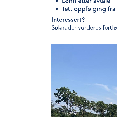
Lønn etter avtale
Tett oppfølging fr
Interessert?
Søknader vurderes fortl