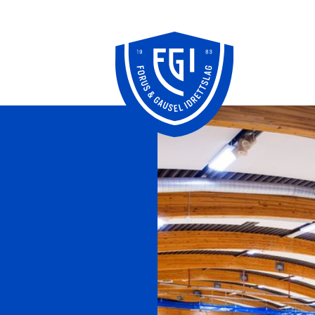
Knudepunktet
FFO/SPU
klubbhus