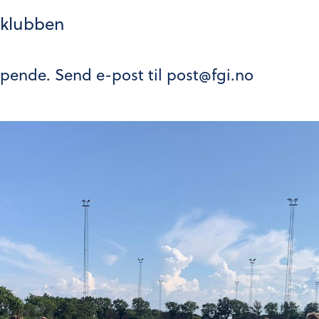
a klubben
øpende. Send e-post til post@fgi.no