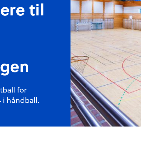
ere til
ngen
tball for
 i håndball.