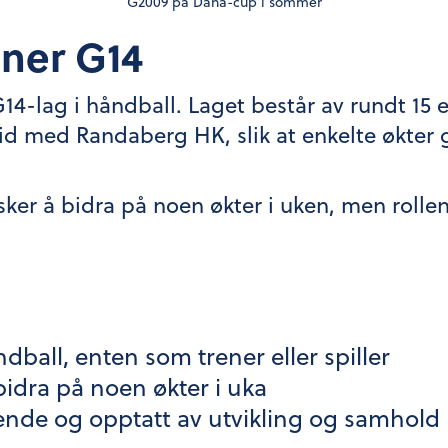
G2009 på Dana-cup i sommer
ener G14
 G14-lag i håndball. Laget består av rundt 15 
id med Randaberg HK, slik at enkelte økter 
sker å bidra på noen økter i uken, men roll
dball, enten som trener eller spiller
å bidra på noen økter i uka
rende og opptatt av utvikling og samhold