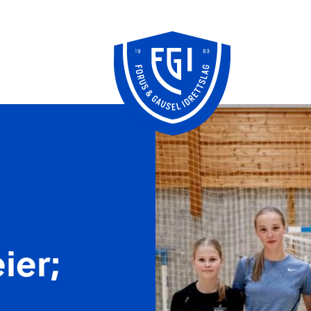
Knudepunktet
FFO/SPU
klubbhus
ier;