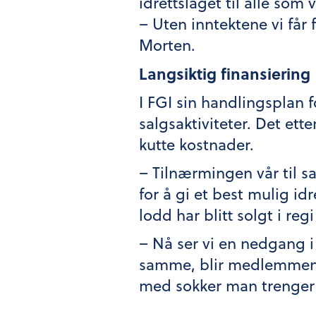
idrettslaget til alle som
– Uten inntektene vi får f
Morten.
Langsiktig finansiering
I FGI sin handlingsplan f
salgsaktiviteter. Det ette
kutte kostnader.
– Tilnærmingen vår til s
for å gi et best mulig id
lodd har blitt solgt i reg
– Nå ser vi en nedgang i 
samme, blir medlemmene 
med sokker man trenger 