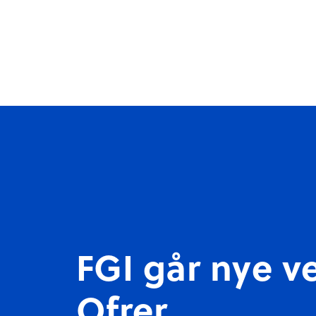
Om FGI
Våre idretter
FGI går nye ve
Ofrer