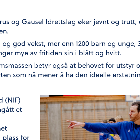
s og Gausel Idrettslag øker jevnt og trutt, o
ren.
 og god vekst, mer enn 1200 barn og unge, 300
ger mye av fritiden sin i blått og hvitt.
smassen betyr også at behovet for utstyr o
rten som nå mener å ha den ideelle erstatni
d (NIF)
gått et
et
 plass for