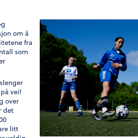
og
sjon om å
itetene fra
ntall som
er
 slenger
 på vei!
g over
r det
200
re litt
er veldig