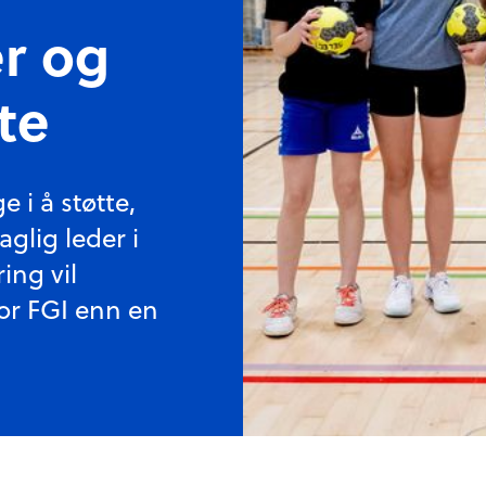
r og
te
 i å støtte,
glig leder i
ing vil
for FGI enn en
Foto:
Hike Kommunikasjon