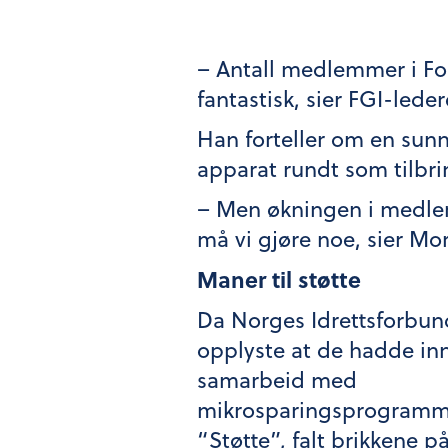
– Antall medlemmer i Foru
fantastisk, sier FGI-lede
Han forteller om en sunn
apparat rundt som tilbrin
– Men økningen i medlem
må vi gjøre noe, sier Mo
Maner til støtte
Da Norges Idrettsforbun
opplyste at de hadde inn
samarbeid med
mikrosparingsprogramm
“Støtte”, falt brikkene på