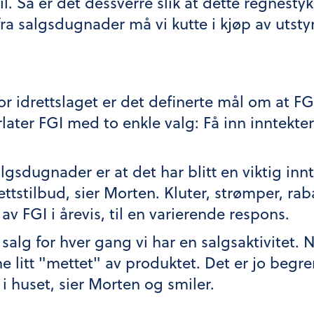
 vil. Så er det dessverre slik at dette regnest
ra salgsdugnader må vi kutte i kjøp av utstyr e
or idrettslaget er det definerte mål om at FGI
rlater FGI med to enkle valg: Få inn inntekter
algsdugnader er at det har blitt en viktig in
rettstilbud, sier Morten. Kluter, strømper, ra
i av FGI i årevis, til en varierende respons.
salg for hver gang vi har en salgsaktivitet.
litt "mettet" av produktet. Det er jo begr
i huset, sier Morten og smiler.