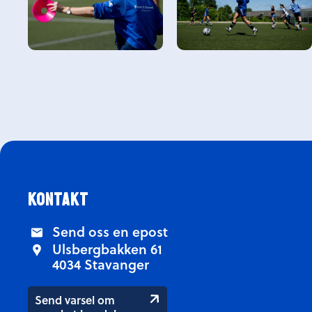
kontakt
Send oss en epost
Ulsbergbakken 61
4034 Stavanger
Send varsel om