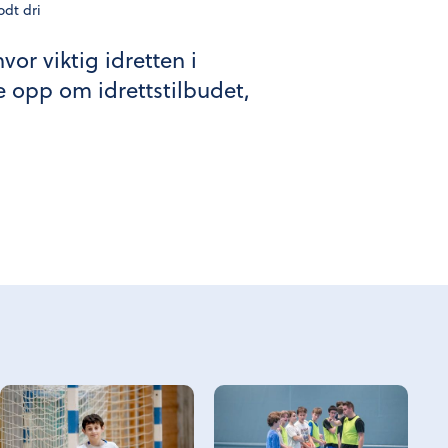
odt dri
r viktig idretten i
e opp om idrettstilbudet,