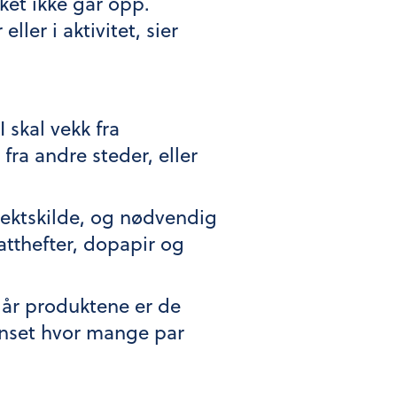
ykket ikke går opp.
ller i aktivitet, sier
 skal vekk fra
 fra andre steder, eller
ntektskilde, og nødvendig
batthefter, dopapir og
 Når produktene er de
enset hvor mange par