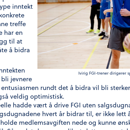
type inntekt
 konkrete
ne treffe
e har en
gg til at
te å bidra
inntekten
Ivirig FGI-trener dirigerer s
 bli jevnere
ntusiasmen rundt det å bidra vil bli sterker
gså veldig optimistisk.
eelle hadde vært å drive FGI uten salgsdugn
dugnadene hvert år bidrar til, er ikke lett å
å holde medlemsavgiften nede og kunne øns