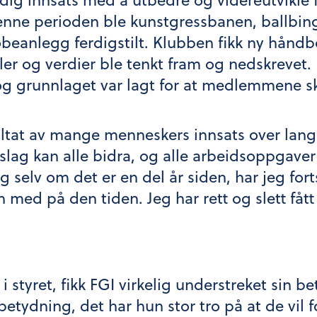
enne perioden ble kunstgressbanen, ballbin
eanlegg ferdigstilt. Klubben fikk ny håndb
er og verdier ble tenkt fram og nedskrevet
 og grunnlaget var lagt for at medlemmene s
sultat av mange menneskers innsats over lang 
tslag kan alle bidra, og alle arbeidsoppgaver 
 og selv om det er en del år siden, har jeg f
ed på den tiden. Jeg har rett og slett fått ve
 i styret, fikk FGI virkelig understreket sin b
tydning, det har hun stor tro på at de vil fo