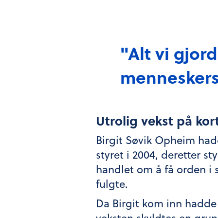
"Alt vi gjor
menneskers 
Utrolig vekst på kort
Birgit Søvik Opheim had
styret i 2004, deretter st
handlet om å få orden i 
fulgte.
Da Birgit kom inn hadde k
veksten skyldtes en grun