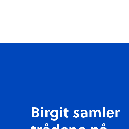
Om FGI
Våre idretter
Birgit samler
trådene på