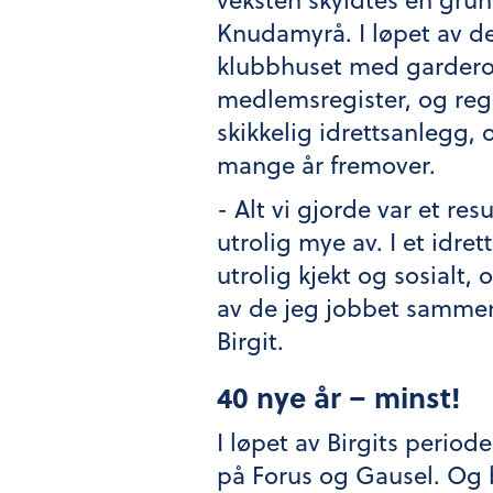
Knudamyrå. I løpet av d
klubbhuset med garderob
medlemsregister, og regl
skikkelig idrettsanlegg,
mange år fremover.
- Alt vi gjorde var et re
utrolig mye av. I et idret
utrolig kjekt og sosialt,
av de jeg jobbet sammen m
Birgit.
40 nye år – minst!
I løpet av Birgits periode
på Forus og Gausel. Og be