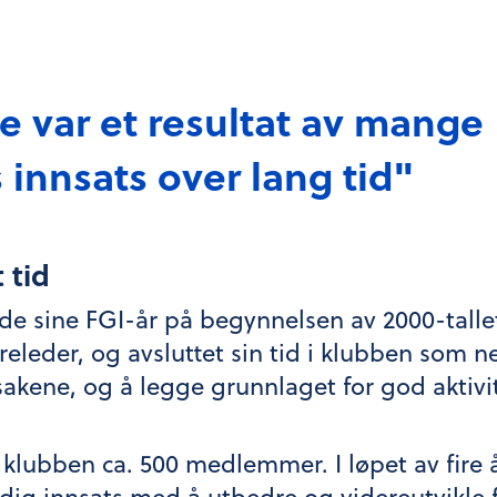
de var et resultat av mange
innsats over lang tid"
 tid
de sine FGI-år på begynnelsen av 2000-tall
yreleder, og avsluttet sin tid i klubben som n
sakene, og å legge grunnlaget for god aktivi
lubben ca. 500 medlemmer. I løpet av fire år 
dig innsats med å utbedre og videreutvikle f