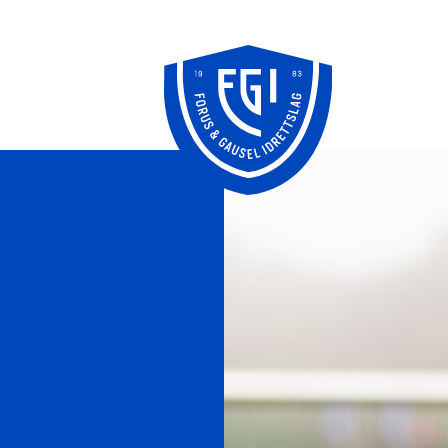
Knudepunktet
FFO/SPU
klubbhus