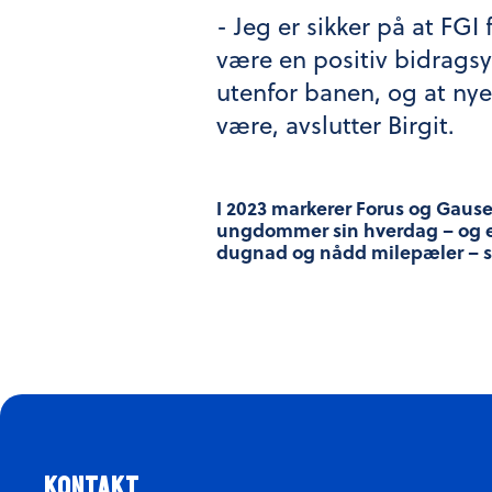
- Jeg er sikker på at FGI 
være en positiv bidragsyt
utenfor banen, og at ny
være, avslutter Birgit.
I 2023 markerer Forus og Gausel 
ungdommer sin hverdag – og en l
dugnad og nådd milepæler – sam
kontakt