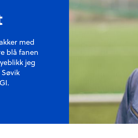
t
jakker med
e blå fanen
øyeblikk jeg
t Søvik
GI.
Foto:
Hike Kommunikasjon