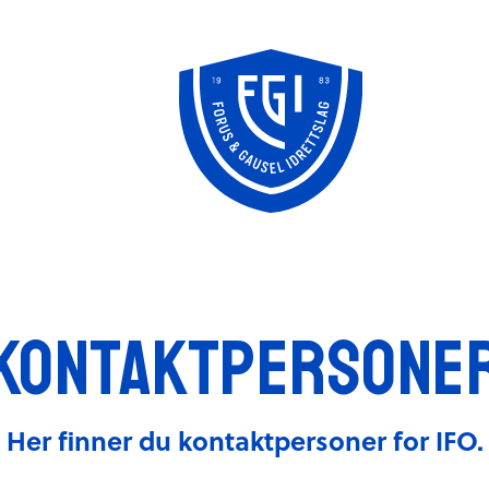
Knudepunktet
FFO/SPU
klubbhus
Kontaktpersone
Her finner du kontaktpersoner for IFO.