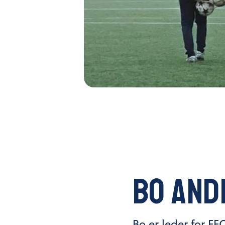
Bo And
Bo er leder for FF