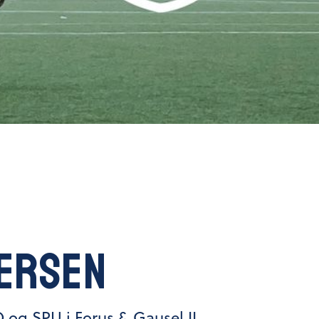
ersen
O og SPU i Forus & Gausel IL.